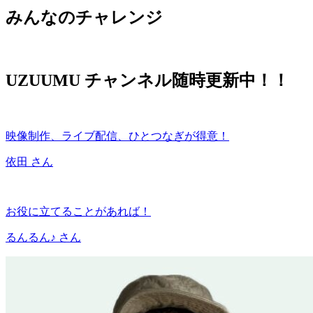
みんなのチャレンジ
UZUUMU チャンネル随時更新中！！
映像制作、ライブ配信、ひとつなぎが得意！
依田
さん
お役に立てることがあれば！
るんるん♪
さん